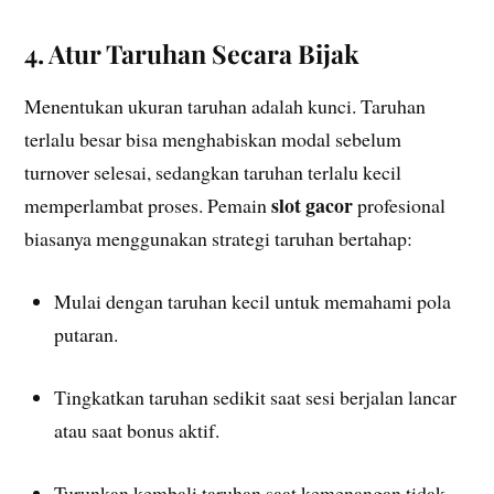
4. Atur Taruhan Secara Bijak
Menentukan ukuran taruhan adalah kunci. Taruhan
terlalu besar bisa menghabiskan modal sebelum
turnover selesai, sedangkan taruhan terlalu kecil
slot gacor
memperlambat proses. Pemain
profesional
biasanya menggunakan strategi taruhan bertahap:
Mulai dengan taruhan kecil untuk memahami pola
putaran.
Tingkatkan taruhan sedikit saat sesi berjalan lancar
atau saat bonus aktif.
Turunkan kembali taruhan saat kemenangan tidak