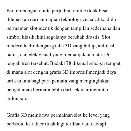
Perkembangan dunia perjudian online tidak bisa
dilepaskan dari kemajuan teknologi visual. Jika dulu
permainan slot identik dengan tampilan sederhana dan
simbol klasik, kini segalanya berubah drastis. Slot
modern hadir dengan grafis 3D yang hidup, animasi
halus, dan efek visual yang memanjakan mata. Di
tengah tren tersebut, Badak178 dikenal sebagai tempat
di mana slot dengan grafis 3D impresif menjadi daya
tarik utama bagi para pemain yang menginginkan
pengalaman bermain lebih dari sekadar memutar
gulungan.
Grafis 3D membawa permainan slot ke level yang
berbeda. Karakter tidak lagi terlihat datar, tetapi