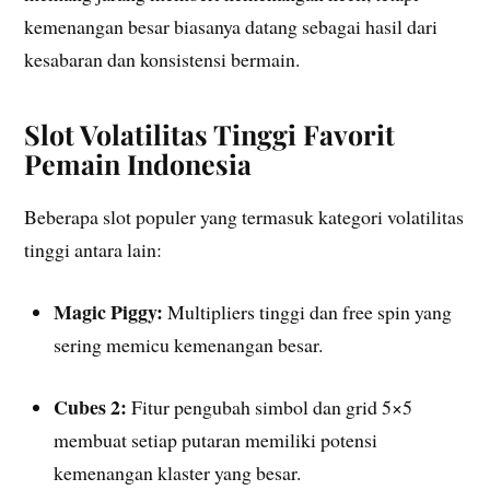
kemenangan besar biasanya datang sebagai hasil dari
kesabaran dan konsistensi bermain.
Slot Volatilitas Tinggi Favorit
Pemain Indonesia
Beberapa slot populer yang termasuk kategori volatilitas
tinggi antara lain:
Magic Piggy:
Multipliers tinggi dan free spin yang
sering memicu kemenangan besar.
Cubes 2:
Fitur pengubah simbol dan grid 5×5
membuat setiap putaran memiliki potensi
kemenangan klaster yang besar.