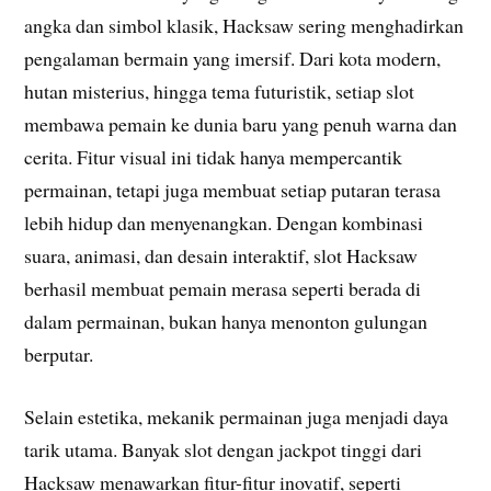
angka dan simbol klasik, Hacksaw sering menghadirkan
pengalaman bermain yang imersif. Dari kota modern,
hutan misterius, hingga tema futuristik, setiap slot
membawa pemain ke dunia baru yang penuh warna dan
cerita. Fitur visual ini tidak hanya mempercantik
permainan, tetapi juga membuat setiap putaran terasa
lebih hidup dan menyenangkan. Dengan kombinasi
suara, animasi, dan desain interaktif, slot Hacksaw
berhasil membuat pemain merasa seperti berada di
dalam permainan, bukan hanya menonton gulungan
berputar.
Selain estetika, mekanik permainan juga menjadi daya
tarik utama. Banyak slot dengan jackpot tinggi dari
Hacksaw menawarkan fitur-fitur inovatif, seperti