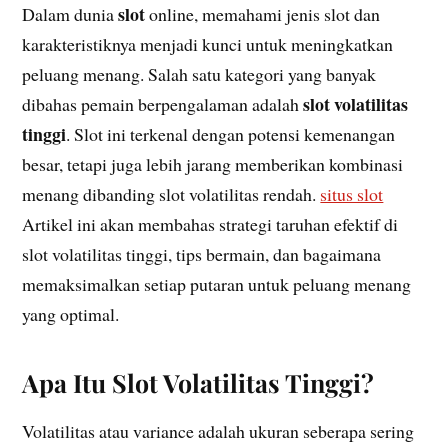
slot
Dalam dunia
online, memahami jenis slot dan
karakteristiknya menjadi kunci untuk meningkatkan
peluang menang. Salah satu kategori yang banyak
slot volatilitas
dibahas pemain berpengalaman adalah
tinggi
. Slot ini terkenal dengan potensi kemenangan
besar, tetapi juga lebih jarang memberikan kombinasi
menang dibanding slot volatilitas rendah.
situs slot
Artikel ini akan membahas strategi taruhan efektif di
slot volatilitas tinggi, tips bermain, dan bagaimana
memaksimalkan setiap putaran untuk peluang menang
yang optimal.
Apa Itu Slot Volatilitas Tinggi?
Volatilitas atau variance adalah ukuran seberapa sering