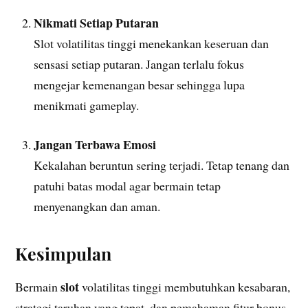
Nikmati Setiap Putaran
Slot volatilitas tinggi menekankan keseruan dan
sensasi setiap putaran. Jangan terlalu fokus
mengejar kemenangan besar sehingga lupa
menikmati gameplay.
Jangan Terbawa Emosi
Kekalahan beruntun sering terjadi. Tetap tenang dan
patuhi batas modal agar bermain tetap
menyenangkan dan aman.
Kesimpulan
slot
Bermain
volatilitas tinggi membutuhkan kesabaran,
strategi taruhan yang tepat, dan pemahaman fitur bonus.