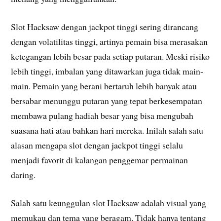
Slot Hacksaw dengan jackpot tinggi sering dirancang
dengan volatilitas tinggi, artinya pemain bisa merasakan
ketegangan lebih besar pada setiap putaran. Meski risiko
lebih tinggi, imbalan yang ditawarkan juga tidak main-
main. Pemain yang berani bertaruh lebih banyak atau
bersabar menunggu putaran yang tepat berkesempatan
membawa pulang hadiah besar yang bisa mengubah
suasana hati atau bahkan hari mereka. Inilah salah satu
alasan mengapa slot dengan jackpot tinggi selalu
menjadi favorit di kalangan penggemar permainan
daring.
Salah satu keunggulan slot Hacksaw adalah visual yang
memukau dan tema yang beragam. Tidak hanya tentang