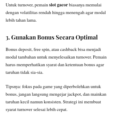
slot gacor
Untuk turnover, pemain
biasanya memulai
dengan volatilitas rendah hingga menengah agar modal
lebih tahan lama.
3. Gunakan Bonus Secara Optimal
Bonus deposit, free spin, atau cashback bisa menjadi
modal tambahan untuk menyelesaikan turnover. Pemain
harus memperhatikan syarat dan ketentuan bonus agar
taruhan tidak sia-sia.
Tipsnya: fokus pada game yang diperbolehkan untuk
bonus, jangan langsung mengejar jackpot, dan mainkan
taruhan kecil namun konsisten. Strategi ini membuat
syarat turnover selesai lebih cepat.