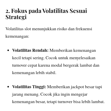
2. Fokus pada Volatilitas Sesuai
Strategi
Volatilitas slot menunjukkan risiko dan frekuensi
kemenangan:
Volatilitas Rendah:
Memberikan kemenangan
kecil tetapi sering. Cocok untuk menyelesaikan
turnover cepat karena modal bergerak lambat dan
kemenangan lebih stabil.
Volatilitas Tinggi:
Memberikan jackpot besar tapi
jarang menang. Cocok jika ingin mengejar
kemenangan besar, tetapi turnover bisa lebih lambat.