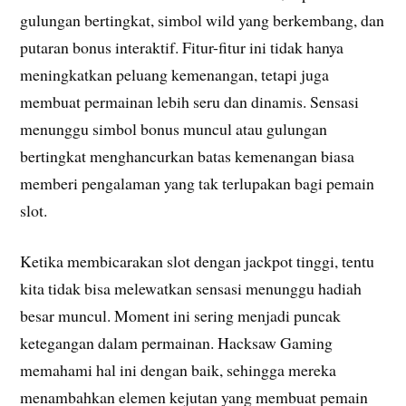
gulungan bertingkat, simbol wild yang berkembang, dan
putaran bonus interaktif. Fitur-fitur ini tidak hanya
meningkatkan peluang kemenangan, tetapi juga
membuat permainan lebih seru dan dinamis. Sensasi
menunggu simbol bonus muncul atau gulungan
bertingkat menghancurkan batas kemenangan biasa
memberi pengalaman yang tak terlupakan bagi pemain
slot.
Ketika membicarakan slot dengan jackpot tinggi, tentu
kita tidak bisa melewatkan sensasi menunggu hadiah
besar muncul. Moment ini sering menjadi puncak
ketegangan dalam permainan. Hacksaw Gaming
memahami hal ini dengan baik, sehingga mereka
menambahkan elemen kejutan yang membuat pemain