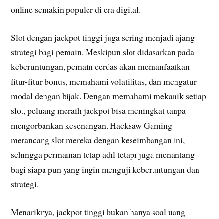
online semakin populer di era digital.
Slot dengan jackpot tinggi juga sering menjadi ajang
strategi bagi pemain. Meskipun slot didasarkan pada
keberuntungan, pemain cerdas akan memanfaatkan
fitur-fitur bonus, memahami volatilitas, dan mengatur
modal dengan bijak. Dengan memahami mekanik setiap
slot, peluang meraih jackpot bisa meningkat tanpa
mengorbankan kesenangan. Hacksaw Gaming
merancang slot mereka dengan keseimbangan ini,
sehingga permainan tetap adil tetapi juga menantang
bagi siapa pun yang ingin menguji keberuntungan dan
strategi.
Menariknya, jackpot tinggi bukan hanya soal uang