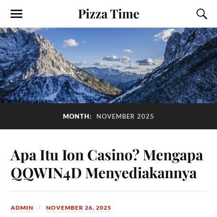
Pizza Time
MONTH:
NOVEMBER 2025
Apa Itu Ion Casino? Mengapa
QQWIN4D Menyediakannya
ADMIN
NOVEMBER 26, 2025