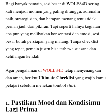
Bagi banyak pemain, sesi besar di WOLES4D sering
kali menjadi momen yang paling ditunggu: adrenalin
naik, strategi siap, dan harapan menang tentu tidak
pernah jauh dari pikiran. Tapi seperti halnya kegiatan
apa pun yang melibatkan konsentrasi dan emosi, sesi
besar butuh persiapan yang matang. Tanpa checklist
yang tepat, pemain justru bisa terbawa suasana dan
kehilangan kendali.
Agar pengalaman di
WOLES4D
tetap menyenangkan
Ultimate Checklist
dan aman, berikut
yang wajib kamu
pelajari sebelum menekan tombol
start
.
1. Pastikan Mood dan Kondisimu
Lagi Prima