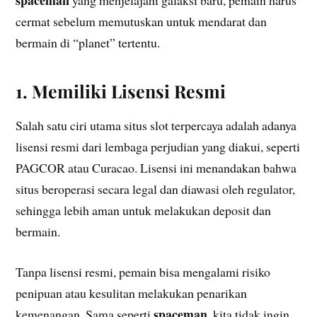
cermat sebelum memutuskan untuk mendarat dan
bermain di “planet” tertentu.
1. Memiliki Lisensi Resmi
Salah satu ciri utama situs slot terpercaya adalah adanya
lisensi resmi dari lembaga perjudian yang diakui, seperti
PAGCOR atau Curacao. Lisensi ini menandakan bahwa
situs beroperasi secara legal dan diawasi oleh regulator,
sehingga lebih aman untuk melakukan deposit dan
bermain.
Tanpa lisensi resmi, pemain bisa mengalami risiko
penipuan atau kesulitan melakukan penarikan
spaceman
kemenangan. Sama seperti
, kita tidak ingin