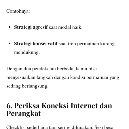
Contohnya:
Strategi agresif
saat modal naik.
Strategi konservatif
saat tren permainan kurang
mendukung.
Dengan dua pendekatan berbeda, kamu bisa
menyesuaikan langkah dengan kondisi permainan yang
sedang berlangsung.
6. Periksa Koneksi Internet dan
Perangkat
Checklist sederhana tapi sering dilupakan. Sesi besar