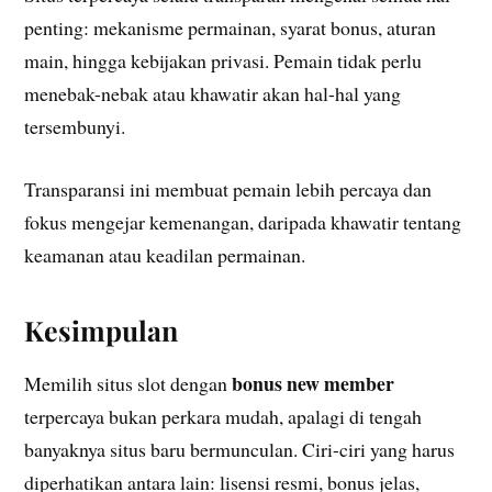
penting: mekanisme permainan, syarat bonus, aturan
main, hingga kebijakan privasi. Pemain tidak perlu
menebak-nebak atau khawatir akan hal-hal yang
tersembunyi.
Transparansi ini membuat pemain lebih percaya dan
fokus mengejar kemenangan, daripada khawatir tentang
keamanan atau keadilan permainan.
Kesimpulan
bonus new member
Memilih situs slot dengan
terpercaya bukan perkara mudah, apalagi di tengah
banyaknya situs baru bermunculan. Ciri-ciri yang harus
diperhatikan antara lain: lisensi resmi, bonus jelas,