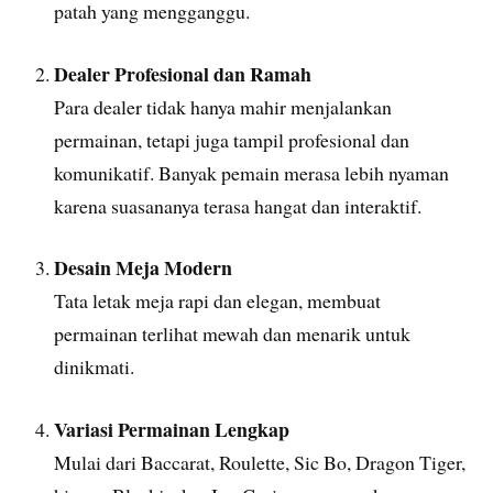
patah yang mengganggu.
Dealer Profesional dan Ramah
Para dealer tidak hanya mahir menjalankan
permainan, tetapi juga tampil profesional dan
komunikatif. Banyak pemain merasa lebih nyaman
karena suasananya terasa hangat dan interaktif.
Desain Meja Modern
Tata letak meja rapi dan elegan, membuat
permainan terlihat mewah dan menarik untuk
dinikmati.
Variasi Permainan Lengkap
Mulai dari Baccarat, Roulette, Sic Bo, Dragon Tiger,