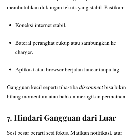
membutuhkan dukungan teknis yang stabil. Pastikan:
Koneksi internet stabil.
Baterai perangkat cukup atau sambungkan ke
charger.
Aplikasi atau browser berjalan lancar tanpa lag.
Gangguan kecil seperti tiba-tiba
disconnect
bisa bikin
hilang momentum atau bahkan merugikan permainan.
7. Hindari Gangguan dari Luar
Sesi besar berarti sesi fokus. Matikan notifikasi, atur