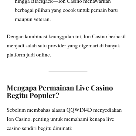
hingga Blackjack—Ion Casino menawarkan
berbagai pilihan yang cocok untuk pemain baru
maupun veteran.
Dengan kombinasi keunggulan ini, Ion Casino berhasil
menjadi salah satu provider yang digemari di banyak
platform judi online.
Mengapa Permainan Live Casino
Begitu Populer?
Sebelum membahas alasan QQWIN4D menyediakan
Ion Casino, penting untuk memahami kenapa live
casino sendiri begitu diminati: