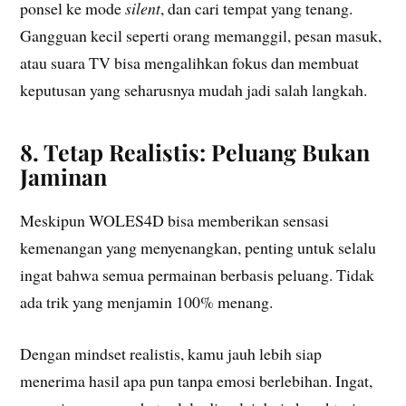
ponsel ke mode
silent
, dan cari tempat yang tenang.
Gangguan kecil seperti orang memanggil, pesan masuk,
atau suara TV bisa mengalihkan fokus dan membuat
keputusan yang seharusnya mudah jadi salah langkah.
8. Tetap Realistis: Peluang Bukan
Jaminan
Meskipun WOLES4D bisa memberikan sensasi
kemenangan yang menyenangkan, penting untuk selalu
ingat bahwa semua permainan berbasis peluang. Tidak
ada trik yang menjamin 100% menang.
Dengan mindset realistis, kamu jauh lebih siap
menerima hasil apa pun tanpa emosi berlebihan. Ingat,