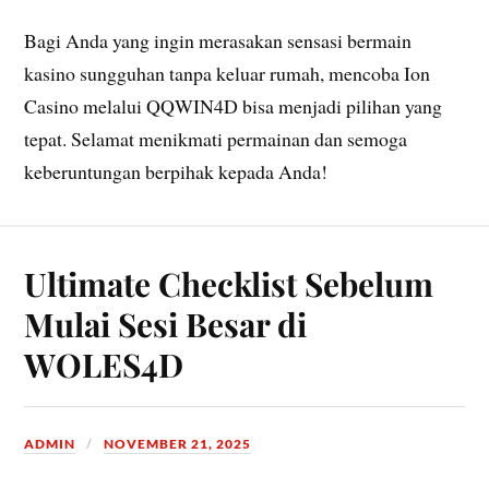
Bagi Anda yang ingin merasakan sensasi bermain
kasino sungguhan tanpa keluar rumah, mencoba Ion
Casino melalui QQWIN4D bisa menjadi pilihan yang
tepat. Selamat menikmati permainan dan semoga
keberuntungan berpihak kepada Anda!
Ultimate Checklist Sebelum
Mulai Sesi Besar di
WOLES4D
ADMIN
NOVEMBER 21, 2025