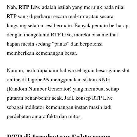
RTP Live
Nah,
adalah istilah yang merujuk pada nilai
RTP yang diperbarui secara real-time atau secara
langsung selama sesi bermain. Banyak pemain berharap
dengan mengetahui RTP Live, mereka bisa melihat
kapan mesin sedang “panas” dan berpotensi
memberikan kemenangan besar.
Namun, perlu dipahami bahwa sebagian besar game slot
online di Jagobet99 menggunakan sistem RNG
(Random Number Generator) yang membuat setiap
putaran benar-benar acak. Jadi, konsep RTP Live
sebagai indikator kemenangan instan masih jadi
perdebatan antara fakta dan mitos.
RTP di Jagobet99: Fakta yang