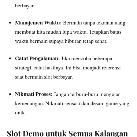
berbayar.
Manajemen Waktu:
Bermain tanpa tekanan uang
membuat kita mudah lupa waktu. Tetapkan batas
waktu bermain supaya hiburan tetap sehat.
Catat Pengalaman:
Jika mencoba beberapa
strategi, catat hasilnya. Ini bisa menjadi referensi
saat bermain slot berbayar.
Nikmati Proses:
Jangan terburu-buru mengejar
kemenangan. Nikmati sensasi dan desain game yang
unik.
Slot Demo untuk Semua Kalangan