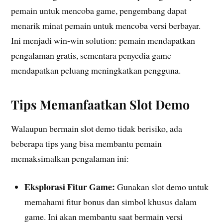
pemain untuk mencoba game, pengembang dapat
menarik minat pemain untuk mencoba versi berbayar.
Ini menjadi win-win solution: pemain mendapatkan
pengalaman gratis, sementara penyedia game
mendapatkan peluang meningkatkan pengguna.
Tips Memanfaatkan Slot Demo
Walaupun bermain slot demo tidak berisiko, ada
beberapa tips yang bisa membantu pemain
memaksimalkan pengalaman ini:
Eksplorasi Fitur Game:
Gunakan slot demo untuk
memahami fitur bonus dan simbol khusus dalam
game. Ini akan membantu saat bermain versi