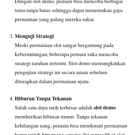
Dengan slot demo, pemain bisa mencoba berbagai
tema tanpa batas sehingga dapat menemukan gaya
permainan yang paling mereka sukai.
Menguji Strategi
Meski permainan slot sangat bergantung pada
keberuntungan, beberapa pemain suka mencoba
strategi taruhan tertentu. Slot demo memungkinkan
pengujian strategi ini secara aman sebelum
diterapkan dalam permainan nyata.
Hiburan Tanpa Tekanan
slot demo
Salah satu daya tarik terbesar adalah
memberikan hiburan murni. Tanpa tekanan
kehilangan uang, pemain bisa menikmati permainan
hanya untuk bersenang-senang. Ini menjadikan slot