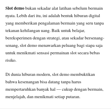
Slot demo
bukan sekadar alat latihan sebelum bermain
nyata. Lebih dari itu, ini adalah bentuk hiburan digital
yang memberikan pengalaman bermain yang seru tanpa
tekanan kehilangan uang. Baik untuk belajar,
bereksperimen dengan strategi, atau sekadar bersenang-
senang, slot demo menawarkan peluang bagi siapa saja
untuk menikmati sensasi permainan slot secara bebas
risiko.
Di dunia hiburan modern, slot demo membuktikan
bahwa kesenangan bisa datang tanpa harus
mempertaruhkan banyak hal — cukup dengan bermain,
menjelajah, dan menikmati setiap putaran.