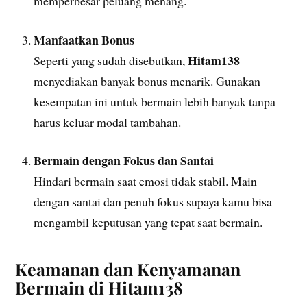
memperbesar peluang menang.
Manfaatkan Bonus
Hitam138
Seperti yang sudah disebutkan,
menyediakan banyak bonus menarik. Gunakan
kesempatan ini untuk bermain lebih banyak tanpa
harus keluar modal tambahan.
Bermain dengan Fokus dan Santai
Hindari bermain saat emosi tidak stabil. Main
dengan santai dan penuh fokus supaya kamu bisa
mengambil keputusan yang tepat saat bermain.
Keamanan dan Kenyamanan
Bermain di Hitam138