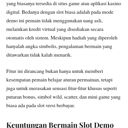
yang biasanya tersedia di situs game atau aplikasi kasino
digital. Bedanya dengan slot biasa adalah pada mode
demo ini pemain tidak menggunakan uang asli,
melainkan kredit virtual yang disediakan secara
otomatis oleh sistem. Meskipun hadiah yang diperoleh
hanyalah angka simbolis, pengalaman bermain yang
ditawarkan tidak kalah menarik.
Fitur ini dirancang bukan hanya untuk memberi
kesempatan pemain belajar aturan permainan, tetapi
juga untuk merasakan sensasi fitur-fitur khusus seperti
putaran bonus, simbol wild, scatter, dan mini game yang
biasa ada pada slot versi berbayar.
Keuntungan Bermain Slot Demo