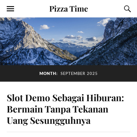
Pizza Time
MONTH:
SEPTEMBER 2025
Slot Demo Sebagai Hiburan:
Bermain Tanpa Tekanan
Uang Sesungguhnya