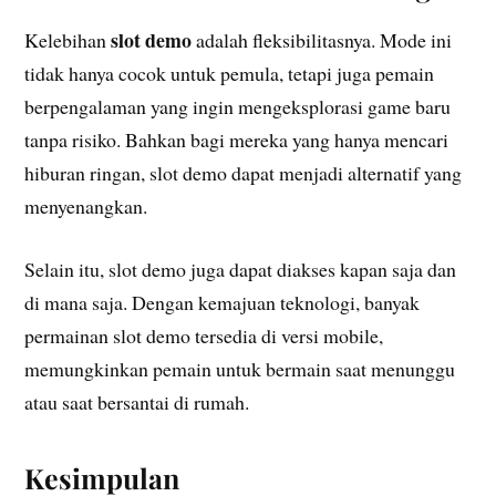
slot demo
Kelebihan
adalah fleksibilitasnya. Mode ini
tidak hanya cocok untuk pemula, tetapi juga pemain
berpengalaman yang ingin mengeksplorasi game baru
tanpa risiko. Bahkan bagi mereka yang hanya mencari
hiburan ringan, slot demo dapat menjadi alternatif yang
menyenangkan.
Selain itu, slot demo juga dapat diakses kapan saja dan
di mana saja. Dengan kemajuan teknologi, banyak
permainan slot demo tersedia di versi mobile,
memungkinkan pemain untuk bermain saat menunggu
atau saat bersantai di rumah.
Kesimpulan