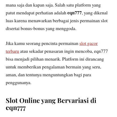
mana saja dan kapan saja. Salah satu platform yang
eqn777
patut mendapat perhatian adalah
, yang dikenal
luas karena menawarkan berbagai jenis permainan slot
disertai bonus-bonus yang menggoda.
Jika kamu seorang pencinta permainan
slot gacor
terbaru
atau sekadar penasaran ingin mencoba, eqn777
bisa menjadi pilihan menarik. Platform ini dirancang
untuk memberikan pengalaman bermain yang seru,
aman, dan tentunya menguntungkan bagi para
penggunanya.
Slot Online yang Bervariasi di
eqn777