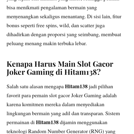
bisa menikmati pengalaman bermain yang
menyenangkan sekaligus menantang. Di sisi lain, fitur
bonus seperti free spins, wild, dan scatter juga
dihadirkan dengan proporsi yang seimbang, membuat
peluang menang makin terbuka lebar.
Kenapa Harus Main Slot Gacor
Joker Gaming di Hitam138?
Hitam138
Salah satu alasan mengapa
jadi pilihan
favorit para pemain slot gacor Joker Gaming adalah
karena komitmen mereka dalam menyediakan
lingkungan bermain yang adil dan transparan. Sistem
Hitam138
permainan di
dijamin menggunakan
teknologi Random Number Generator (RNG) yang