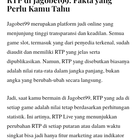
Perlu Kamu Tahu
Jagobet99 merupakan platform judi online yang
menjunjung tinggi transparansi dan keadilan. Semua
game slot, termasuk yang dari penyedia terkenal, sudah
diaudit dan memiliki RTP yang jelas serta
dipublikasikan. Namun, RTP yang disebutkan biasanya
adalah nilai rata-rata dalam jangka panjang, bukan
angka yang berubah-ubah secara langsung.
Jadi, saat kamu bermain di Jagobet99, RTP yang ada di
setiap game adalah nilai tetap berdasarkan perhitungan
statistik. Ini artinya, RTP Live yang menunjukkan
perubahan RTP di setiap putaran atau dalam waktu
singkat bisa jadi hanya fitur marketing atau indikator